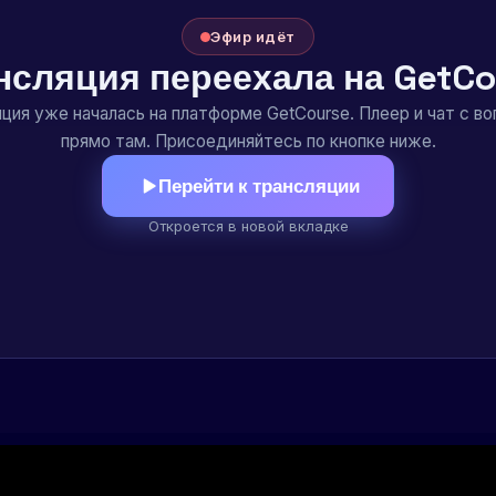
Эфир идёт
нсляция переехала на GetCo
ция уже началась на платформе GetCourse. Плеер и чат с в
прямо там. Присоединяйтесь по кнопке ниже.
Перейти к трансляции
Откроется в новой вкладке
Образование
Публичная 
ask@mlinside.ru