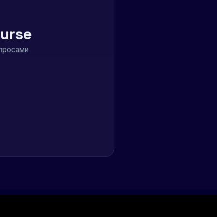
urse
опросами
оферта
Политика
конфиденциальности